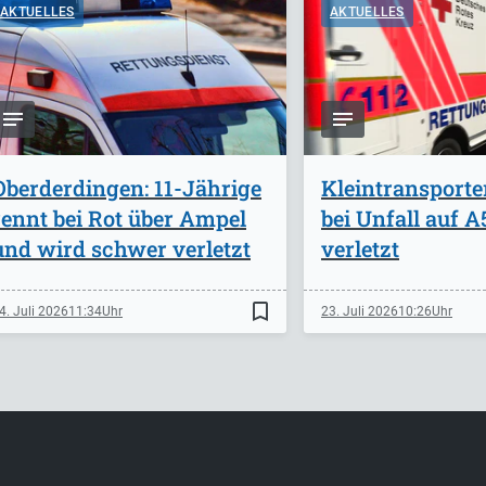
AKTUELLES
AKTUELLES
Oberderdingen: 11-Jährige
Kleintransporte
rennt bei Rot über Ampel
bei Unfall auf 
und wird schwer verletzt
verletzt
bookmark_border
4. Juli 2026
11:34
23. Juli 2026
10:26