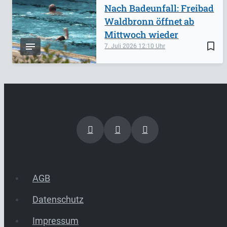
Nach Badeunfall: Freibad
Waldbronn öffnet ab
Mittwoch wieder
bookmark_border
7. Juli 2026
12:10
AGB
Datenschutz
Impressum