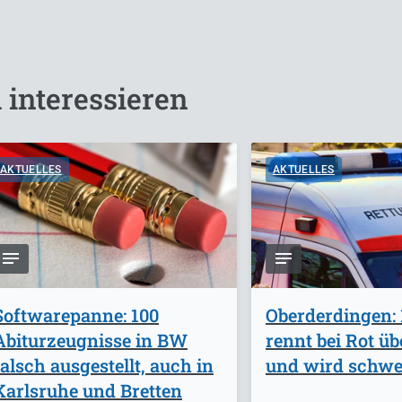
 interessieren
AKTUELLES
AKTUELLES
Softwarepanne: 100
Oberderdingen: 
Abiturzeugnisse in BW
rennt bei Rot ü
falsch ausgestellt, auch in
und wird schwer
Karlsruhe und Bretten