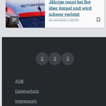
Jährige rennt bei Rot
über Ampel und wird
schwer verletzt
bookmark_border
24. Juli 2026
11:34
AGB
Datenschutz
Impressum