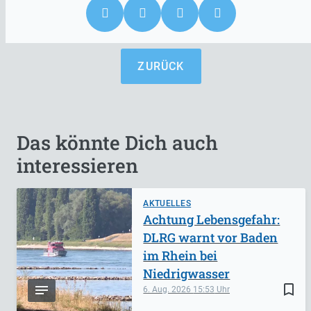
ZURÜCK
Das könnte Dich auch
interessieren
AKTUELLES
Achtung Lebensgefahr:
DLRG warnt vor Baden
im Rhein bei
Niedrigwasser
bookmark_border
6. Aug. 2026
15:53