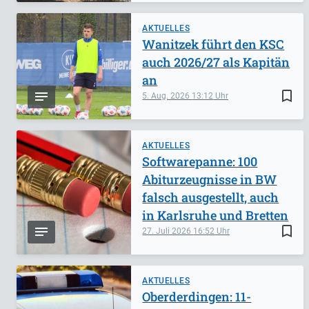
AKTUELLES
Wanitzek führt den KSC
auch 2026/27 als Kapitän
an
bookmark_border
5. Aug. 2026
13:12
AKTUELLES
Softwarepanne: 100
Abiturzeugnisse in BW
falsch ausgestellt, auch
in Karlsruhe und Bretten
bookmark_border
27. Juli 2026
16:52
AKTUELLES
Oberderdingen: 11-