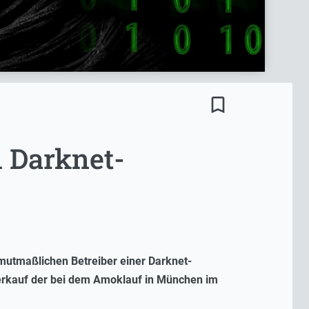
bookmark_border
 Darknet-
utmaßlichen Betreiber einer Darknet-
 Verkauf der bei dem Amoklauf in München im