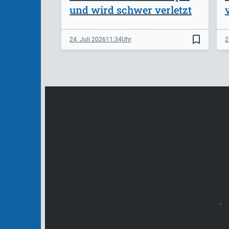
und wird schwer verletzt
bookmark_border
24. Juli 2026
11:34
2