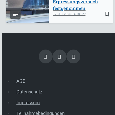
Erpressungsversuch
festgenommen
bookmark_border
17. Juli 2026
14:18
AGB
Datenschutz
Impressum
Teilnahmebedingungen