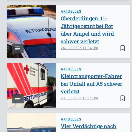
AKTUELLES
Oberderdingen: 11-
Jährige rennt bei Rot
über Ampel und wird
schwer verletzt
bookmark_border
24. Juli 2026
11:34
AKTUELLES
Kleintransporter-Fahrer
bei Unfall auf A5 schwer
verletzt
bookmark_border
23. Juli 2026
10:26
AKTUELLES
Vier Verdächtige nach