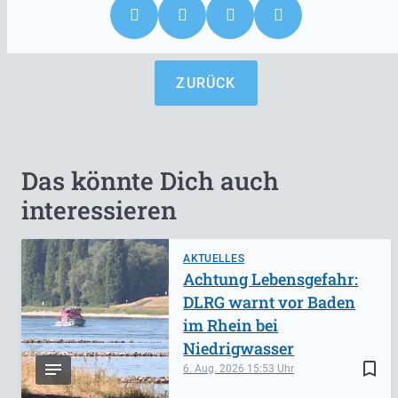
ZURÜCK
Das könnte Dich auch
interessieren
AKTUELLES
Achtung Lebensgefahr:
DLRG warnt vor Baden
im Rhein bei
Niedrigwasser
bookmark_border
6. Aug. 2026
15:53