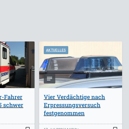
AKTUELLES
r-Fahrer
Vier Verdächtige nach
A5 schwer
Erpressungsversuch
festgenommen