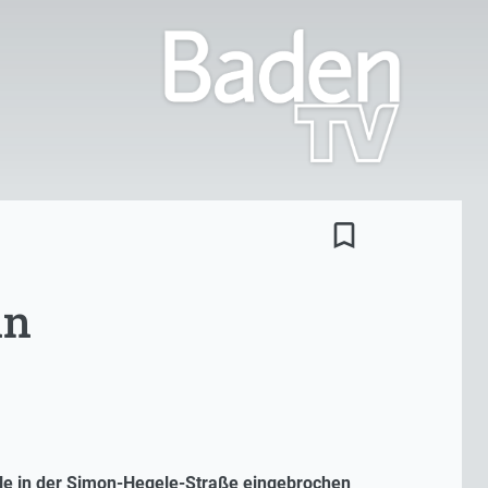
bookmark_border
in
lle in der Simon-Hegele-Straße eingebrochen