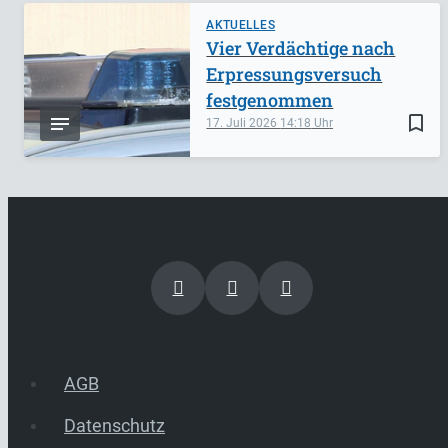
AKTUELLES
Vier Verdächtige nach
Erpressungsversuch
festgenommen
bookmark_border
17. Juli 2026
14:18
AGB
Datenschutz