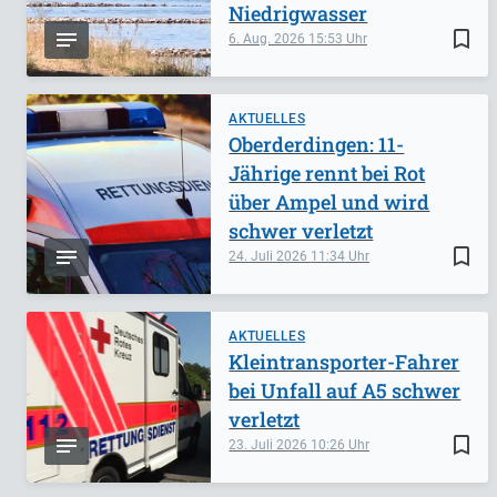
Niedrigwasser
bookmark_border
6. Aug. 2026
15:53
AKTUELLES
Oberderdingen: 11-
Jährige rennt bei Rot
über Ampel und wird
schwer verletzt
bookmark_border
24. Juli 2026
11:34
AKTUELLES
Kleintransporter-Fahrer
bei Unfall auf A5 schwer
verletzt
bookmark_border
23. Juli 2026
10:26