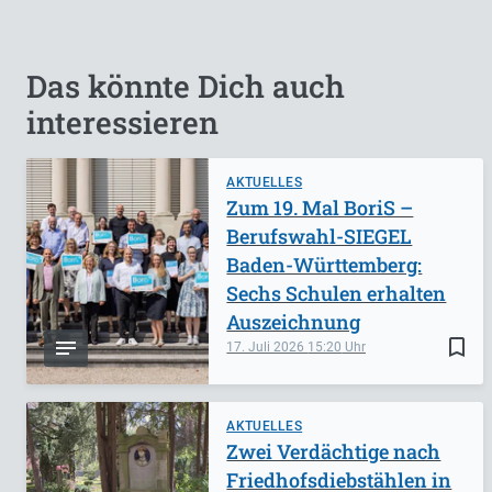
Das könnte Dich auch
interessieren
AKTUELLES
Zum 19. Mal BoriS –
Berufswahl-SIEGEL
Baden-Württemberg:
Sechs Schulen erhalten
Auszeichnung
bookmark_border
17. Juli 2026
15:20
AKTUELLES
Zwei Verdächtige nach
Friedhofsdiebstählen in