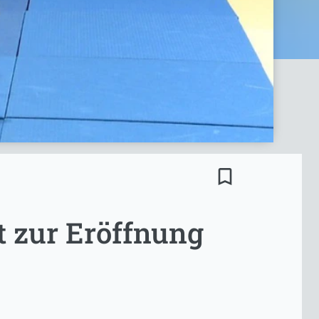
bookmark_border
 zur Eröffnung