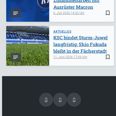
Zusammenarbeit mit
Ausrüster Macron
bookmark_border
6. Juli 2026
14:42
AKTUELLES
KSC bindet Sturm-Juwel
langfristig: Shio Fukuda
bleibt in der Fächerstadt
bookmark_border
11. Juni 2026
17:04