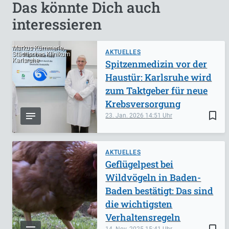
Das könnte Dich auch
interessieren
Markus Kümmerle,
AKTUELLES
Städtisches Klinikum
Karlsruhe
Spitzenmedizin vor der
Haustür: Karlsruhe wird
zum Taktgeber für neue
Krebsversorgung
bookmark_border
23. Jan. 2026
14:51
AKTUELLES
Geflügelpest bei
Wildvögeln in Baden-
Baden bestätigt: Das sind
die wichtigsten
Verhaltensregeln