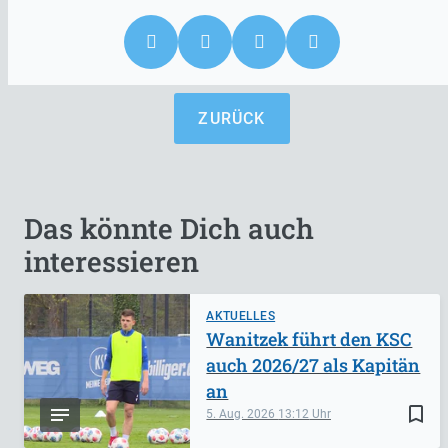
ZURÜCK
Das könnte Dich auch
interessieren
AKTUELLES
Wanitzek führt den KSC
auch 2026/27 als Kapitän
an
bookmark_border
5. Aug. 2026
13:12