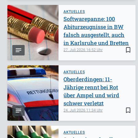
AKTUELLES
Softwarepanne: 100
Abiturzeugnisse in BW
falsch ausgestellt, auch
in Karlsruhe und Bretten
bookmark_border
27. Juli 2026
16:52
AKTUELLES
Oberderdingen: 11-
Jährige rennt bei Rot
über Ampel und wird
schwer verletzt
bookmark_border
24. Juli 2026
11:34
AKTUELLES