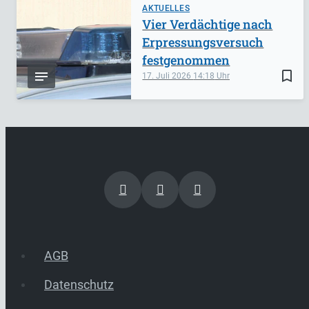
AKTUELLES
Vier Verdächtige nach
Erpressungsversuch
festgenommen
bookmark_border
17. Juli 2026
14:18
AGB
Datenschutz