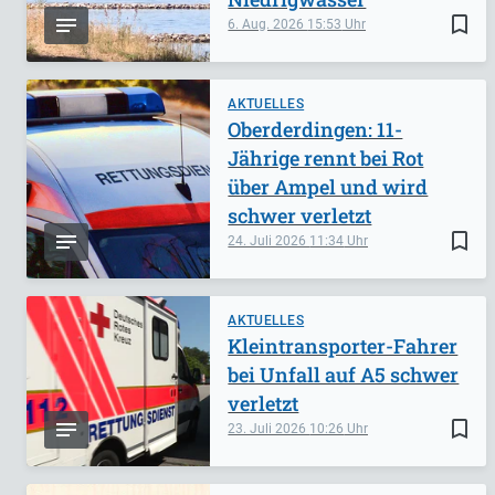
bookmark_border
6. Aug. 2026
15:53
AKTUELLES
Oberderdingen: 11-
Jährige rennt bei Rot
über Ampel und wird
schwer verletzt
bookmark_border
24. Juli 2026
11:34
AKTUELLES
Kleintransporter-Fahrer
bei Unfall auf A5 schwer
verletzt
bookmark_border
23. Juli 2026
10:26