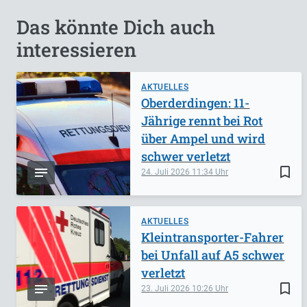
Das könnte Dich auch
interessieren
AKTUELLES
Oberderdingen: 11-
Jährige rennt bei Rot
über Ampel und wird
schwer verletzt
bookmark_border
24. Juli 2026
11:34
AKTUELLES
Kleintransporter-Fahrer
bei Unfall auf A5 schwer
verletzt
bookmark_border
23. Juli 2026
10:26