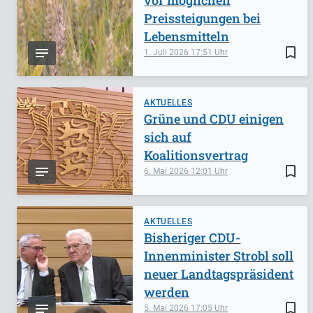
Preissteigungen bei
Lebensmitteln
bookmark_border
1. Juli 2026
17:51
AKTUELLES
Grüne und CDU einigen
sich auf
Koalitionsvertrag
bookmark_border
6. Mai 2026
12:01
AKTUELLES
Bisheriger CDU-
Innenminister Strobl soll
neuer Landtagspräsident
werden
bookmark_border
5. Mai 2026
17:05