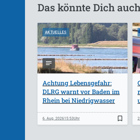
Das könnte Dich auch
AKTUELLES
Achtung Lebensgefahr:
DLRG warnt vor Baden im
Rhein bei Niedrigwasser
bookmark_border
6. Aug. 2026
15:53
2