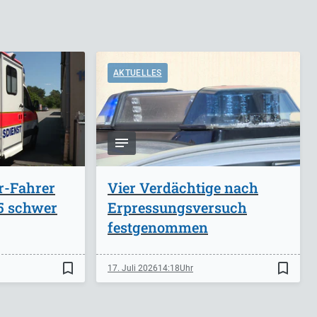
AKTUELLES
r-Fahrer
Vier Verdächtige nach
A5 schwer
Erpressungsversuch
festgenommen
bookmark_border
bookmark_border
17. Juli 2026
14:18