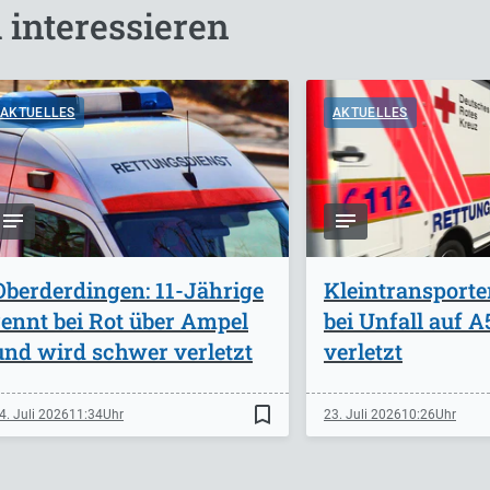
 interessieren
AKTUELLES
AKTUELLES
Oberderdingen: 11-Jährige
Kleintransporte
rennt bei Rot über Ampel
bei Unfall auf 
und wird schwer verletzt
verletzt
bookmark_border
4. Juli 2026
11:34
23. Juli 2026
10:26