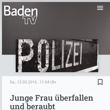
menu
bookmark_border
Sa., 12.03.2016
, 11:04 Uhr
Junge Frau überfallen
und beraubt