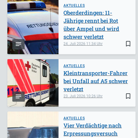
AKTUELLES
Oberderdingen: 11-
Jährige rennt bei Rot
über Ampel und wird
schwer verletzt
bookmark_border
24. Juli 2026
11:34
AKTUELLES
Kleintransporter-Fahrer
bei Unfall auf A5 schwer
verletzt
bookmark_border
23. Juli 2026
10:26
AKTUELLES
Vier Verdächtige nach
Erpressungsversuch