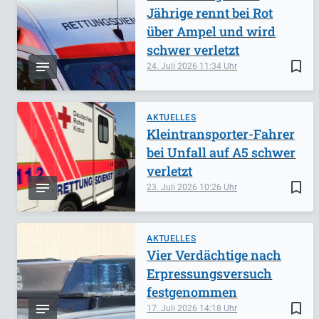
Jährige rennt bei Rot
über Ampel und wird
schwer verletzt
bookmark_border
24. Juli 2026
11:34
AKTUELLES
Kleintransporter-Fahrer
bei Unfall auf A5 schwer
verletzt
bookmark_border
23. Juli 2026
10:26
AKTUELLES
Vier Verdächtige nach
Erpressungsversuch
festgenommen
bookmark_border
17. Juli 2026
14:18