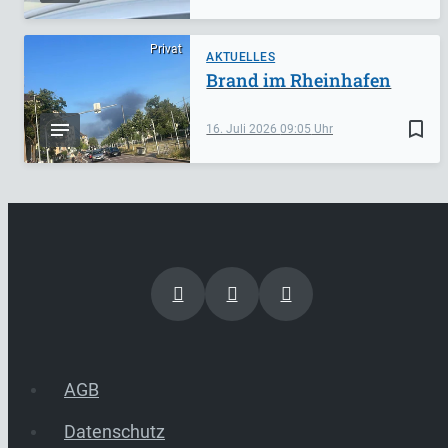
Privat
AKTUELLES
Brand im Rheinhafen
bookmark_border
16. Juli 2026
09:05
AGB
Datenschutz