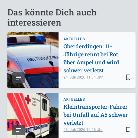
Das könnte Dich auch
interessieren
AKTUELLES
Oberderdingen: 11-
Jährige rennt bei Rot
über Ampel und wird
schwer verletzt
bookmark_border
24. Juli 2026
11:34
AKTUELLES
Kleintransporter-Fahrer
bei Unfall auf A5 schwer
verletzt
bookmark_border
23. Juli 2026
10:26