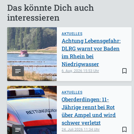
Das könnte Dich auch
interessieren
AKTUELLES
Achtung Lebensgefahr:
DLRG warnt vor Baden
im Rhein bei
Niedrigwasser
bookmark_border
6. Aug. 2026
15:53
AKTUELLES
Oberderdingen: 11-
Jährige rennt bei Rot
über Ampel und wird
schwer verletzt
bookmark_border
24. Juli 2026
11:34