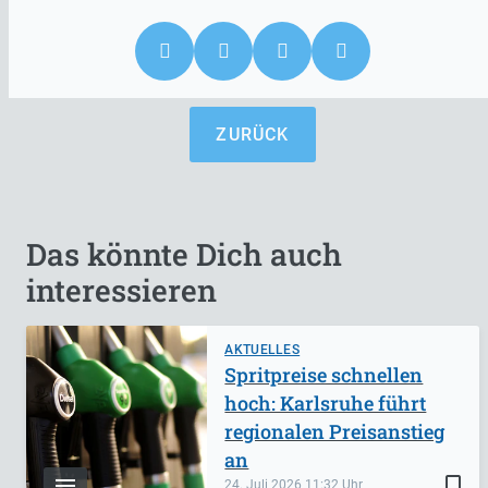
ZURÜCK
Das könnte Dich auch
interessieren
AKTUELLES
Spritpreise schnellen
hoch: Karlsruhe führt
regionalen Preisanstieg
an
bookmark_border
24. Juli 2026
11:32