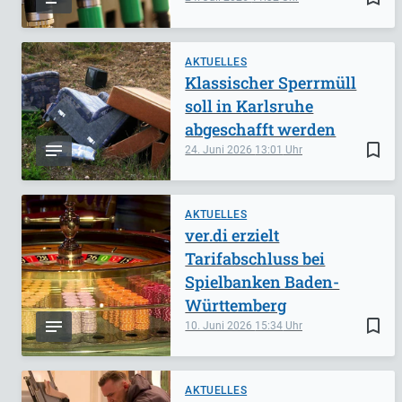
AKTUELLES
Klassischer Sperrmüll
soll in Karlsruhe
abgeschafft werden
bookmark_border
24. Juni 2026
13:01
AKTUELLES
ver.di erzielt
Tarifabschluss bei
Spielbanken Baden-
Württemberg
bookmark_border
10. Juni 2026
15:34
AKTUELLES