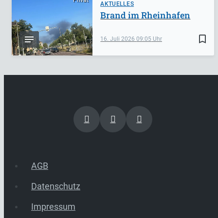
AKTUELLES
Brand im Rheinhafen
bookmark_border
16. Juli 2026
09:05
AGB
Datenschutz
Impressum