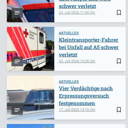
schwer verletzt
bookmark_border
24. Juli 2026
11:34
AKTUELLES
Kleintransporter-Fahrer
bei Unfall auf A5 schwer
verletzt
bookmark_border
23. Juli 2026
10:26
AKTUELLES
Vier Verdächtige nach
Erpressungsversuch
festgenommen
bookmark_border
17. Juli 2026
14:18
Privat