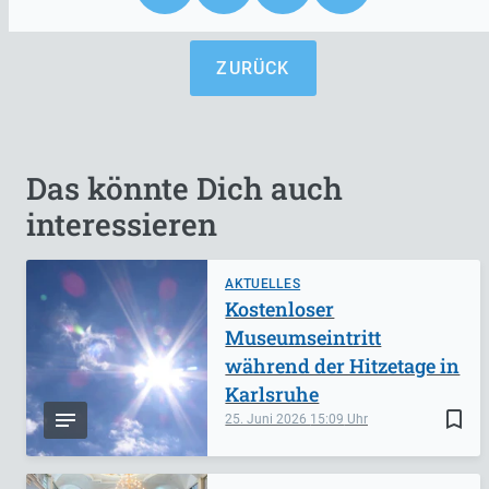
ZURÜCK
Das könnte Dich auch
interessieren
AKTUELLES
Kostenloser
Museumseintritt
während der Hitzetage in
Karlsruhe
bookmark_border
25. Juni 2026
15:09