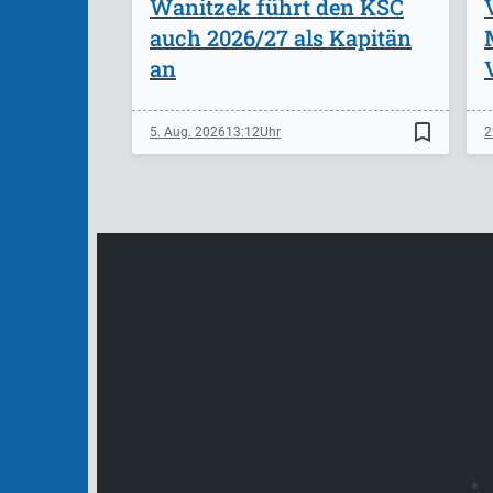
Wanitzek führt den KSC
auch 2026/27 als Kapitän
an
bookmark_border
5. Aug. 2026
13:12
2