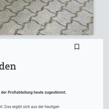
bookmark_border
eden
der Profiabteilung heute zugestimmt.
t. Das ergibt sich aus der heutigen