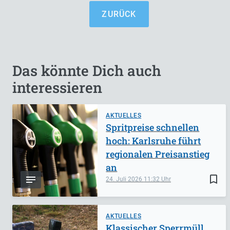
ZURÜCK
Das könnte Dich auch
interessieren
AKTUELLES
Spritpreise schnellen
hoch: Karlsruhe führt
regionalen Preisanstieg
an
bookmark_border
24. Juli 2026
11:32
AKTUELLES
Klassischer Sperrmüll