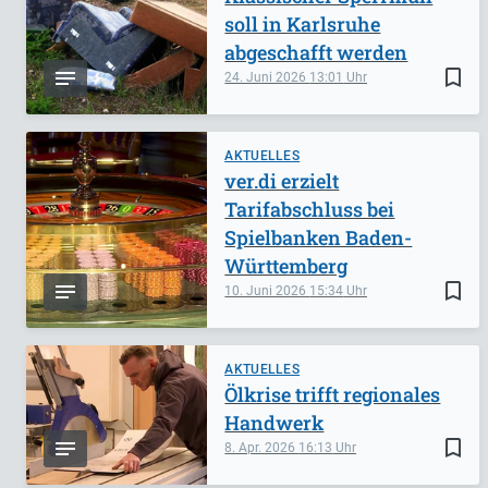
soll in Karlsruhe
abgeschafft werden
bookmark_border
24. Juni 2026
13:01
AKTUELLES
ver.di erzielt
Tarifabschluss bei
Spielbanken Baden-
Württemberg
bookmark_border
10. Juni 2026
15:34
AKTUELLES
Ölkrise trifft regionales
Handwerk
bookmark_border
8. Apr. 2026
16:13