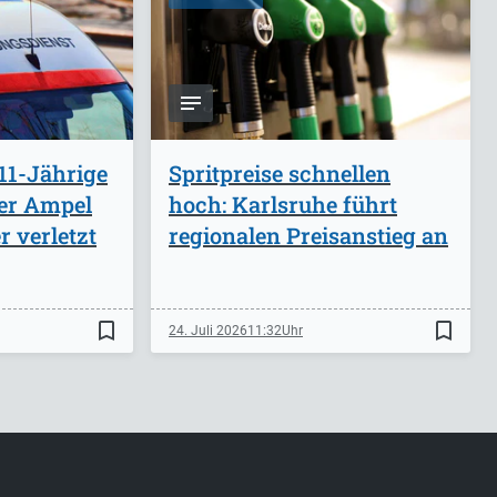
11-Jährige
Spritpreise schnellen
ber Ampel
hoch: Karlsruhe führt
 verletzt
regionalen Preisanstieg an
bookmark_border
bookmark_border
24. Juli 2026
11:32