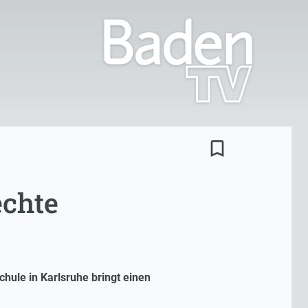
bookmark_border
echte
hule in Karlsruhe bringt einen