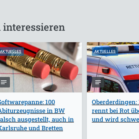
 interessieren
AKTUELLES
AKTUELLES
Softwarepanne: 100
Oberderdingen: 
Abiturzeugnisse in BW
rennt bei Rot ü
falsch ausgestellt, auch in
und wird schwer
Karlsruhe und Bretten