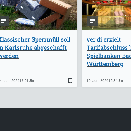
Klassischer Sperrmüll soll
ver.di erzielt
in Karlsruhe abgeschafft
Tarifabschluss 
werden
Spielbanken Ba
Württemberg
bookmark_border
4. Juni 2026
13:01
10. Juni 2026
15:34