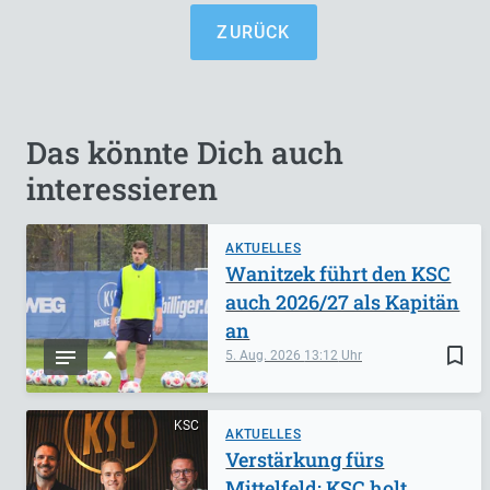
ZURÜCK
Das könnte Dich auch
interessieren
AKTUELLES
Wanitzek führt den KSC
auch 2026/27 als Kapitän
an
bookmark_border
5. Aug. 2026
13:12
KSC
AKTUELLES
Verstärkung fürs
Mittelfeld: KSC holt