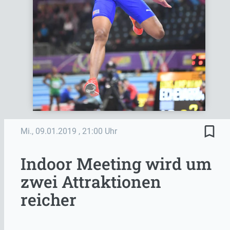
bookmark_border
Mi., 09.01.2019
, 21:00 Uhr
Indoor Meeting wird um
zwei Attraktionen
reicher