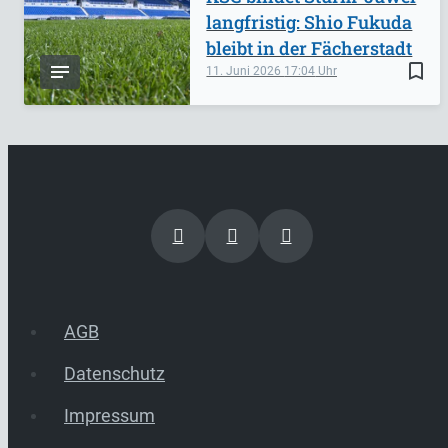
langfristig: Shio Fukuda
bleibt in der Fächerstadt
bookmark_border
11. Juni 2026
17:04
AGB
Datenschutz
Impressum