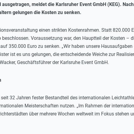
l ausgetragen, meldet die Karlsruher Event GmbH (KEG). Na
altern gelungen die Kosten zu senken.
tionsveranstaltung einen strikten Kostenrahmen. Statt 820.000
beschlossen. Voraussetzung war, den Hauptteil der Kosten – di
auf 350.000 Euro zu senken. „Wir haben unsere Hausaufgaben 
leister ist es uns gelungen, die entscheidende Weiche zur Reali
n Wacker, Geschäftsführer der Karlsruhe Event GmbH.
on
 seit 32 Jahren fester Bestandteil des internationalen Leichtathl
ternationalen Meisterschaften nutzen. „Im Rahmen der internat
chterstädten über mehrere Wochen weltweit im Fokus stehen und