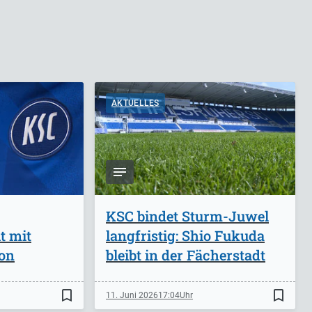
AKTUELLES
KSC bindet Sturm-Juwel
t mit
langfristig: Shio Fukuda
on
bleibt in der Fächerstadt
bookmark_border
bookmark_border
11. Juni 2026
17:04