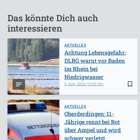
Das könnte Dich auch
interessieren
AKTUELLES
Achtung Lebensgefahr:
DLRG warnt vor Baden
im Rhein bei
Niedrigwasser
bookmark_border
6. Aug. 2026
15:53
AKTUELLES
Oberderdingen: 11-
Jährige rennt bei Rot
über Ampel und wird
schwer verletzt