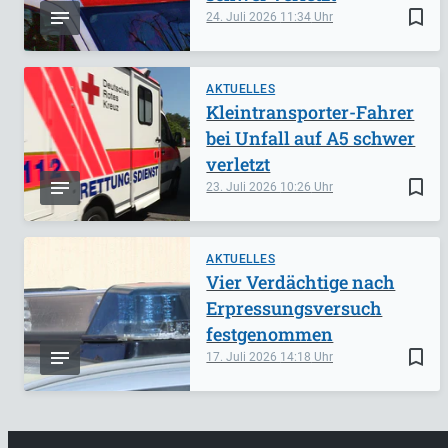
bookmark_border
24. Juli 2026
11:34
AKTUELLES
Kleintransporter-Fahrer
bei Unfall auf A5 schwer
verletzt
bookmark_border
23. Juli 2026
10:26
AKTUELLES
Vier Verdächtige nach
Erpressungsversuch
festgenommen
bookmark_border
17. Juli 2026
14:18