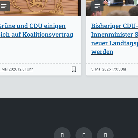
Grüne und CDU einigen
Bisheriger CDU
sich auf Koalitionsvertrag
Innenminister St
neuer Landtags
werden
bookmark_border
. Mai 2026
12:01
5. Mai 2026
17:05