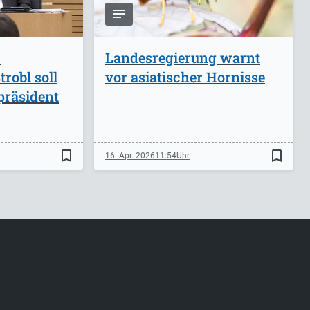
-
Landesregierung warnt
robl soll
vor asiatischer Hornisse
präsident
bookmark_border
bookmark_border
16. Apr. 2026
11:54