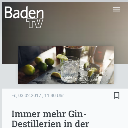
menu
bookmark_border
Fr., 03.02.2017
, 11:40 Uhr
Immer mehr Gin-
Destillerien in der