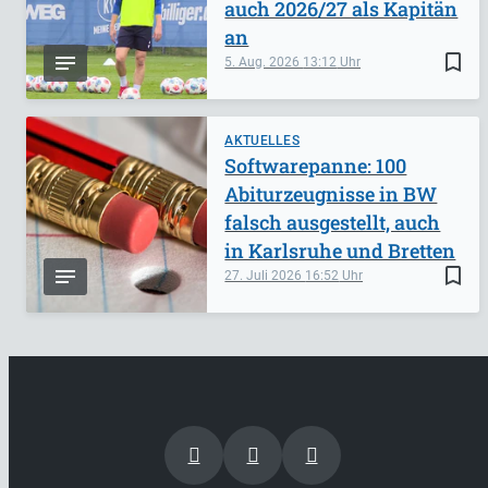
auch 2026/27 als Kapitän
an
bookmark_border
5. Aug. 2026
13:12
AKTUELLES
Softwarepanne: 100
Abiturzeugnisse in BW
falsch ausgestellt, auch
in Karlsruhe und Bretten
bookmark_border
27. Juli 2026
16:52