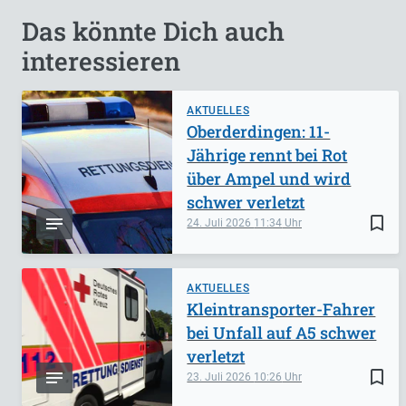
Das könnte Dich auch
interessieren
AKTUELLES
Oberderdingen: 11-
Jährige rennt bei Rot
über Ampel und wird
schwer verletzt
bookmark_border
24. Juli 2026
11:34
AKTUELLES
Kleintransporter-Fahrer
bei Unfall auf A5 schwer
verletzt
bookmark_border
23. Juli 2026
10:26