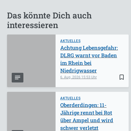
Das könnte Dich auch
interessieren
AKTUELLES
Achtung Lebensgefahr:
DLRG warnt vor Baden
im Rhein bei
Niedrigwasser
bookmark_border
6. Aug. 2026
15:53
AKTUELLES
Oberderdingen: 11-
Jährige rennt bei Rot
über Ampel und wird
schwer verletzt