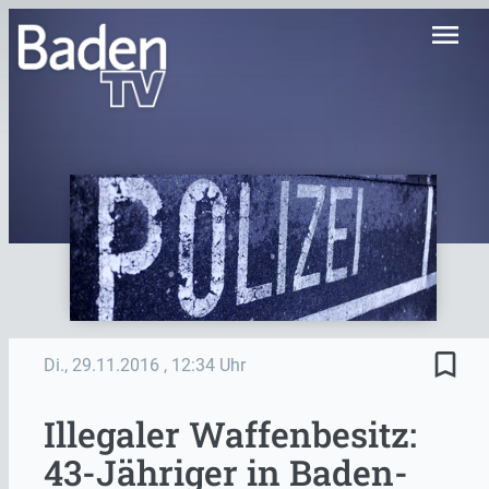
menu
bookmark_border
Di., 29.11.2016
, 12:34 Uhr
Illegaler Waffenbesitz:
43-Jähriger in Baden-