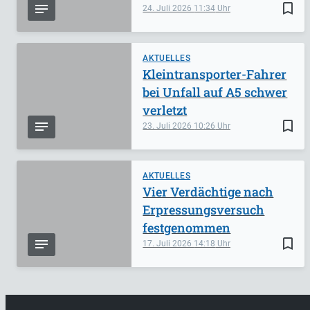
bookmark_border
24. Juli 2026
11:34
AKTUELLES
Kleintransporter-Fahrer
bei Unfall auf A5 schwer
verletzt
bookmark_border
23. Juli 2026
10:26
AKTUELLES
Vier Verdächtige nach
Erpressungsversuch
festgenommen
bookmark_border
17. Juli 2026
14:18