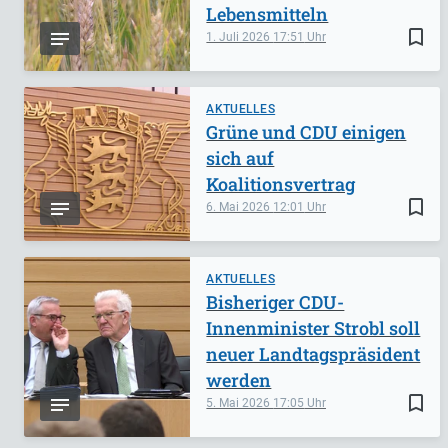
Lebensmitteln
bookmark_border
1. Juli 2026
17:51
AKTUELLES
Grüne und CDU einigen
sich auf
Koalitionsvertrag
bookmark_border
6. Mai 2026
12:01
AKTUELLES
Bisheriger CDU-
Innenminister Strobl soll
neuer Landtagspräsident
werden
bookmark_border
5. Mai 2026
17:05