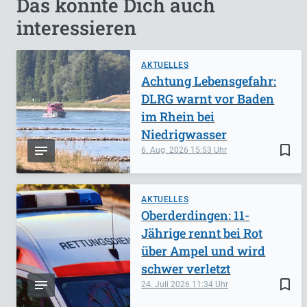
Das könnte Dich auch
interessieren
AKTUELLES
Achtung Lebensgefahr:
DLRG warnt vor Baden
im Rhein bei
Niedrigwasser
bookmark_border
6. Aug. 2026
15:53
AKTUELLES
Oberderdingen: 11-
Jährige rennt bei Rot
über Ampel und wird
schwer verletzt
bookmark_border
24. Juli 2026
11:34