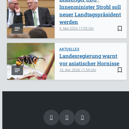
Innenminister Strobl soll
neuer Landtagspräsident
werden
bookmark_border
5. Mai 2026
17:05
AKTUELLES
Landesregierung warnt
vor asiatischer Hornisse
bookmark_border
16. Apr. 2026
11:54