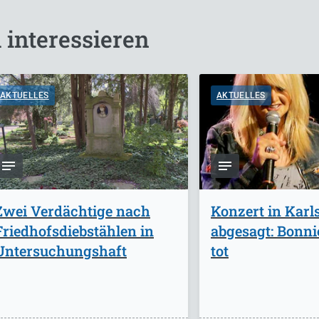
 interessieren
AKTUELLES
AKTUELLES
Zwei Verdächtige nach
Konzert in Karl
Friedhofsdiebstählen in
abgesagt: Bonnie
Untersuchungshaft
tot