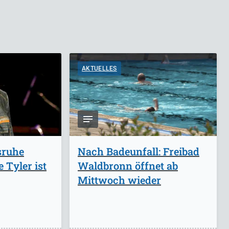
AKTUELLES
sruhe
Nach Badeunfall: Freibad
 Tyler ist
Waldbronn öffnet ab
Mittwoch wieder