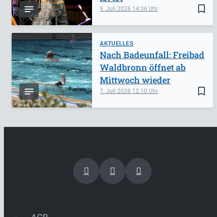
bookmark_border
9. Juli 2026
14:06
AKTUELLES
Nach Badeunfall: Freibad
Waldbronn öffnet ab
Mittwoch wieder
bookmark_border
7. Juli 2026
12:10