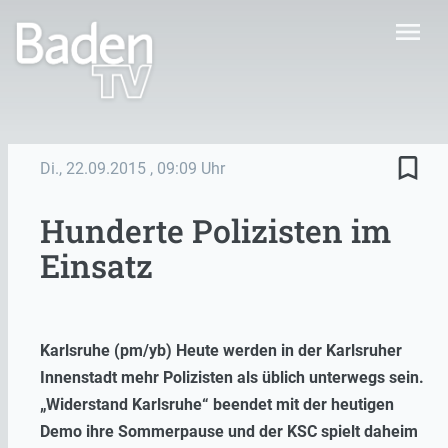
menu
bookmark_border
Di., 22.09.2015
, 09:09 Uhr
Hunderte Polizisten im
Einsatz
Karlsruhe (pm/yb) Heute werden in der Karlsruher
Innenstadt mehr Polizisten als üblich unterwegs sein.
„Widerstand Karlsruhe“ beendet mit der heutigen
Demo ihre Sommerpause und der KSC spielt daheim