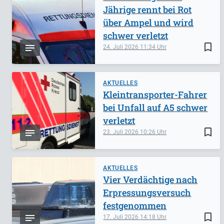
Jährige rennt bei Rot
über Ampel und wird
schwer verletzt
bookmark_border
24. Juli 2026
11:34
AKTUELLES
Kleintransporter-Fahrer
bei Unfall auf A5 schwer
verletzt
bookmark_border
23. Juli 2026
10:26
AKTUELLES
Vier Verdächtige nach
Erpressungsversuch
festgenommen
bookmark_border
17. Juli 2026
14:18