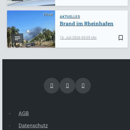
Privat
AKTUELLES
Brand im Rheinhafen
bookmark_border
16. Juli 2026
09:05
AGB
Datenschutz