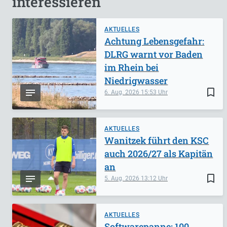
interessieren
AKTUELLES
Achtung Lebensgefahr:
DLRG warnt vor Baden
im Rhein bei
Niedrigwasser
bookmark_border
6. Aug. 2026
15:53
AKTUELLES
Wanitzek führt den KSC
auch 2026/27 als Kapitän
an
bookmark_border
5. Aug. 2026
13:12
AKTUELLES
Softwarepanne: 100