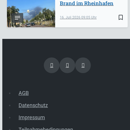
Brand im Rheinhafen
bookmark_border
16. Juli 2026
09:05
AGB
Datenschutz
Impressum
Teilnahmebedingungen