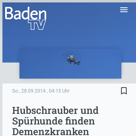
menu
bookmark_border
So., 28.09.2014
, 04:15 Uhr
Hubschrauber und
Spürhunde finden
Demenzkranken