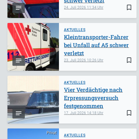
schwer verletzt
bookmark_border
24. Juli 2026
11:34
AKTUELLES
Kleintransporter-Fahrer
bei Unfall auf A5 schwer
verletzt
bookmark_border
23. Juli 2026
10:26
AKTUELLES
Vier Verdächtige nach
Erpressungsversuch
festgenommen
bookmark_border
17. Juli 2026
14:18
Privat
AKTUELLES