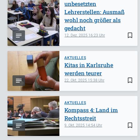
unbesetzten
Lehrerstellen: Ausmaß
wohl noch größer als
gedacht
bookmark_border
12. Dez. 2025
16:23
AKTUELLES
Kitas in Karlsruhe
werden teurer
bookmark_border
22. Okt. 2025
15:38
AKTUELLES
Kompass 4: Land im
Rechtsstreit
bookmark_border
9. Okt. 2025
14:54