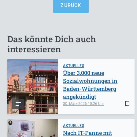
ZURÜCK
Das könnte Dich auch
interessieren
AKTUELLES
Über 3.000 neue
Sozialwohnungen in
Baden-Württemberg
angekündigt
bookmark_border
30. März 2026
10:26
AKTUELLES
Nach IT-Panne mit