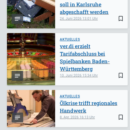
soll in Karlsruhe
abgeschafft werden
bookmark_border
24. Juni 2026
13:01
AKTUELLES
ver.di erzielt
Tarifabschluss bei
Spielbanken Baden-
Württemberg
bookmark_border
10. Juni 2026
15:34
AKTUELLES
Ölkrise trifft regionales
Handwerk
bookmark_border
8. Apr. 2026
16:13