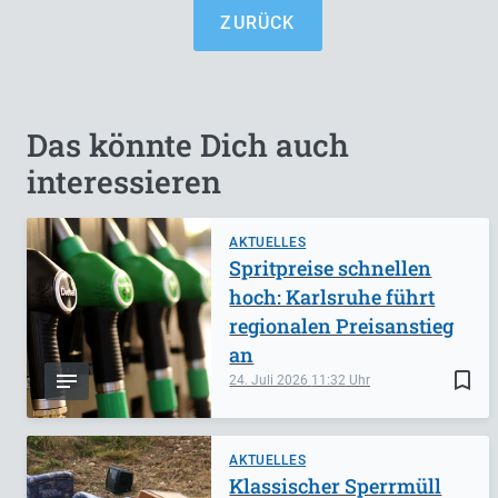
ZURÜCK
Das könnte Dich auch
interessieren
AKTUELLES
Spritpreise schnellen
hoch: Karlsruhe führt
regionalen Preisanstieg
an
bookmark_border
24. Juli 2026
11:32
AKTUELLES
Klassischer Sperrmüll