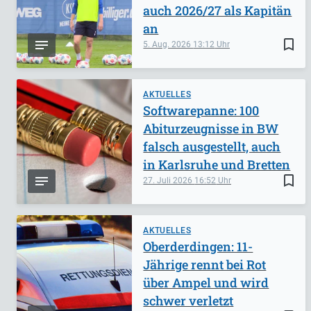
auch 2026/27 als Kapitän
an
bookmark_border
5. Aug. 2026
13:12
AKTUELLES
Softwarepanne: 100
Abiturzeugnisse in BW
falsch ausgestellt, auch
in Karlsruhe und Bretten
bookmark_border
27. Juli 2026
16:52
AKTUELLES
Oberderdingen: 11-
Jährige rennt bei Rot
über Ampel und wird
schwer verletzt