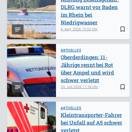
DLRG warnt vor Baden
im Rhein bei
Niedrigwasser
bookmark_border
6. Aug. 2026
15:53
AKTUELLES
Oberderdingen: 11-
Jährige rennt bei Rot
über Ampel und wird
schwer verletzt
bookmark_border
24. Juli 2026
11:34
AKTUELLES
Kleintransporter-Fahrer
bei Unfall auf A5 schwer
verletzt